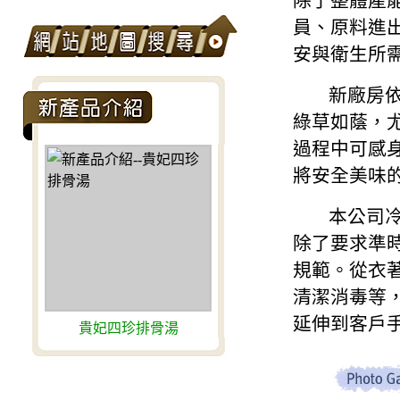
除了整體產
員、原料進
安與衛生所
新廠房依山
綠草如蔭，
過程中可感
將安全美味
本公司冷凍
除了要求準
規範。從衣
清潔消毒等
延伸到客戶
貴妃四珍排骨湯