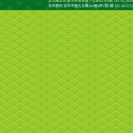
台北總公司:新北市淡水區下圭柔山76-8號 TEL:02-2626-9088
台中野村:台中市進化北路264巷6弄1號1樓 TEL:04-2232-412