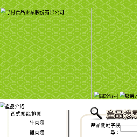
西式餐點/排餐
牛肉類
產品關鍵字搜
雞肉類
尋：